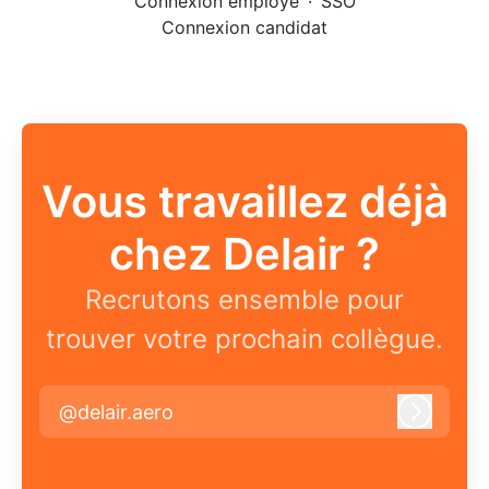
Connexion employé
·
SSO
Connexion candidat
Vous travaillez déjà
chez Delair ?
Recrutons ensemble pour
trouver votre prochain collègue.
@delair.aero
Connex