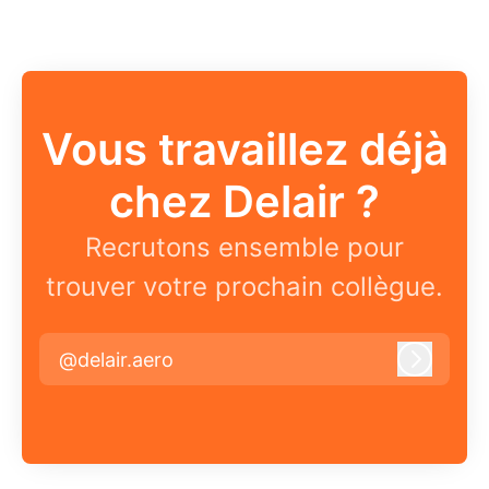
Vous travaillez déjà
chez Delair ?
Recrutons ensemble pour
trouver votre prochain collègue.
@delair.aero
Connex